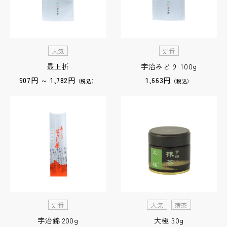
人気
定番
最上折
宇治みどり 100g
907円 ～ 1,782円
1,663円
（税込）
（税込）
定番
人気
薄茶
宇治錦 200g
大極 30g