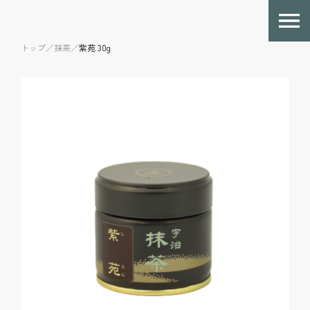
トップ／
抹茶／
紫苑 30g