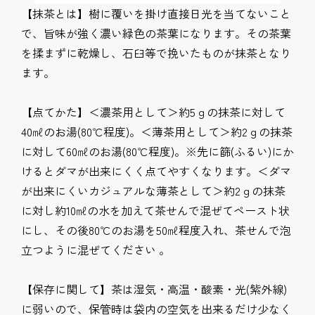
【抹茶とは】樹に覆いを掛け直接日光を当てないこと
で、旨味が強く濃い緑色の茶葉になります。その茶葉
を揉まずに乾燥し、石臼等で挽いたものが抹茶となり
ます。
【点てかた】＜濃茶用として＞約5ｇの抹茶に対して
40㎖のお湯(80℃程度)。＜薄茶用として＞約2ｇの抹茶
に対して60㎖のお湯(80℃程度)。※先に篩(ふるい)にか
けるとダマが出来にくく点てやすくなります。＜ダマ
が出来にくいカジュアルな薄茶として＞約2ｇの抹茶
に対し約10㎖の水を加えて茶せんで混ぜてペースト状
にし、その後80℃のお湯を50㎖程度入れ、茶せんで泡
立つように混ぜてください 。
【保存に関して】茶は湿気・高温・酸素・光(紫外線)
に弱いので、保管時は袋内の空気を出来るだけ少なく