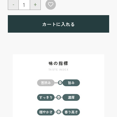
-
+
カートに入れる
味の指標
TASTE INDEX
苦渋み
旨み
すっきり
濃厚
穏やかさ
香り高さ