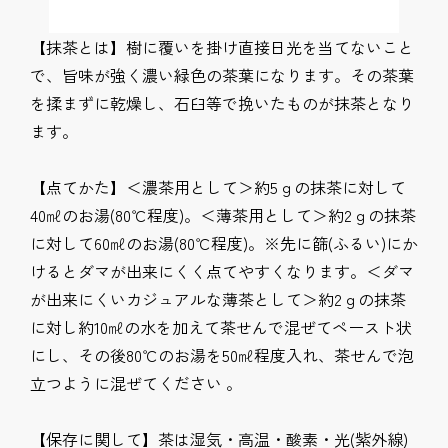
【抹茶とは】樹に覆いを掛け直接日光を当てないこと
で、旨味が強く濃い緑色の茶葉になります。その茶葉
を揉まずに乾燥し、石臼等で挽いたものが抹茶となり
ます。
【点てかた】＜濃茶用として＞約5ｇの抹茶に対して
40㎖のお湯(80℃程度)。＜薄茶用として＞約2ｇの抹茶
に対して60㎖のお湯(80℃程度)。※先に篩(ふるい)にか
けるとダマが出来にくく点てやすくなります。＜ダマ
が出来にくいカジュアルな薄茶として＞約2ｇの抹茶
に対し約10㎖の水を加えて茶せんで混ぜてペースト状
にし、その後80℃のお湯を50㎖程度入れ、茶せんで泡
立つように混ぜてください 。
【保存に関して】茶は湿気・高温・酸素・光(紫外線)