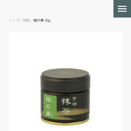
トップ／
抹茶／
城の寿 30g